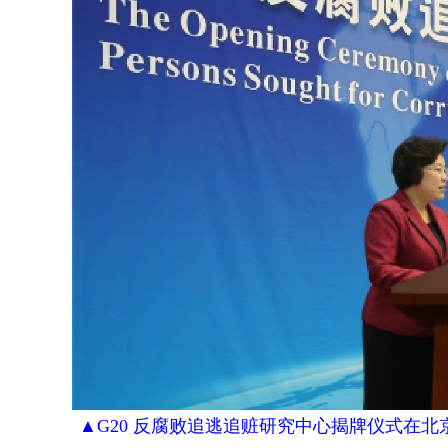
▲G20 反腐败追逃追赃研究中心揭牌仪式在