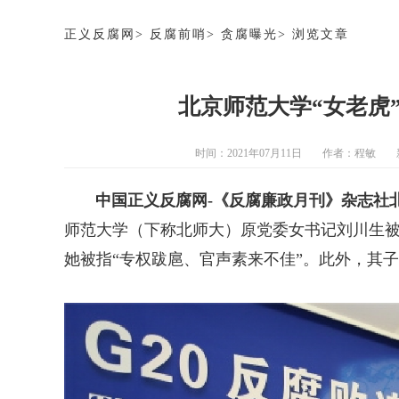
正义反腐网
>
反腐前哨
>
贪腐曝光
>
浏览文章
北京师范大学“女老虎
时间：2021年07月11日
作者：
程敏
中国正义反腐网-《反腐廉政月刊》杂志社
师范大学（下称北师大）
原
党委女书记刘川生
她被指“专权跋扈、官声素来不佳”。此外，其