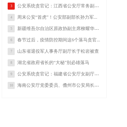
公安系统贪官记：江西省公安厅常务副厅...
3
周末公安“首虎”！公安部副部长孙力军...
4
新疆维吾尔自治区原政协副主席柳耀华被...
5
春节过后，疫情防控期间这6个落马贪官...
6
山东省退役军人事务厅副厅长于松岩被查
7
湖北省政府省长的“大秘”别必雄落马
8
公安系统贪官记：福建省公安厅女副厅长...
9
海南公安厅党委委员、儋州市公安局长易...
10