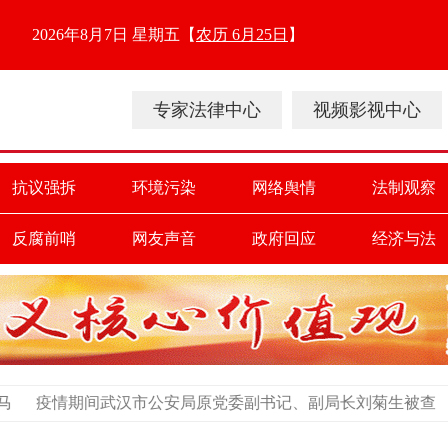
2026年8月7日 星期五
【
农历 6月25日
】
专家法律中心
视频影视中心
抗议强拆
环境污染
网络舆情
法制观察
反腐前哨
网友声音
政府回应
经济与法
汉市公安局原党委副书记、副局长刘菊生被查
公安系统贪官