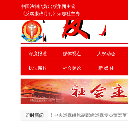
中国法制传媒出版集团主管
《反腐廉政月刊》杂志社主办
深度报道
媒体视点
人权动态
执法腐败
社会舆论
新 媒 体
假期打虎！中央巡视组原副部级巡视专员董宏落马
疫情期间武
即时新闻