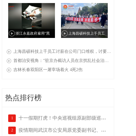
金丽温高速公路桥下违建私
姜书敏举报郑州中级法院原
人“天上人间”会所
院长于东辉索贿500万元财物
浙江永嘉政府雇用“黑
上海昌硕科技上千员工
帮”公开在国家信访局抓访
讨薪在公司门口维权，讨要
上海昌硕科技上千员工讨薪在公司门口维权，讨要求职补贴（返费），现场有人被警察打伤，十多人被抓走（一）
民，民众：国家信访局改“国
求职补贴（返费），现场有
首都治安视角：“驻京办截访人员在京扰乱社会治安”事件背后
家截访黑帮局”
人被警察打伤，十多人被抓
吉林长春双阳区一屠宰场着火 4死2伤
走（二）
热点排行榜
十一假期打虎！中央巡视组原副部级巡视...
1
疫情期间武汉市公安局原党委副书记、副...
2