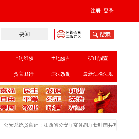
注册
登录
要闻
上访维权
土地侵占
矿山调查
贪官丑行
违法改制
最新法律法规
记：江西省公安厅常务副厅长叶国兵被查，传儿子家被抄两亿元、黄