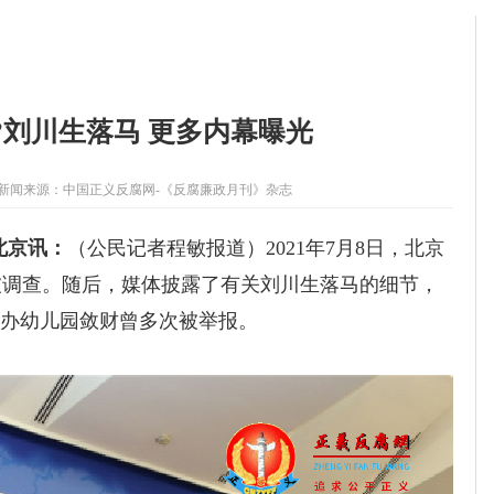
”刘川生落马 更多内幕曝光
新闻来源：
中国正义反腐网-《反腐廉政月刊》杂志
北京讯：
（
公民
记者程敏报道
）
2021年
7月8日，北京
被调查。随后，媒体披露了有关刘川生落马的细节，
子办幼儿园敛财曾多次被举报。