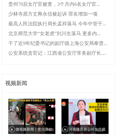
贵州70后女厅官被查，3个月内6名女厅官...
少林寺原方丈释永信被起诉 罪名增加一项
最高人民法院执行局长孟祥落马 今年中管干...
北京师范大学“女老虎”刘川生落马 更多内...
干了近9年纪委书记的副厅级上海公安局奉贤...
公安系统贪官记：江西省公安厅常务副厅长叶...
视频新闻
微视频新闻｜意尔康在
河南隆庆祥公司女总裁