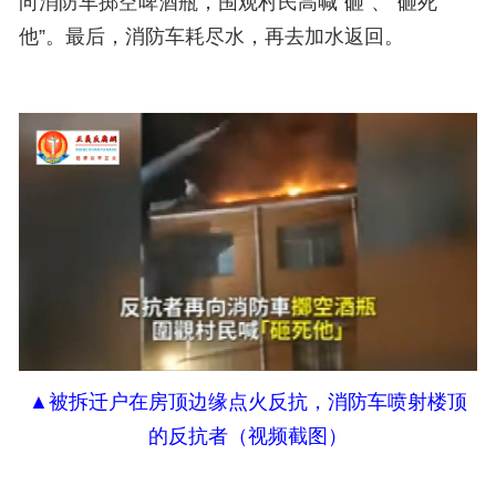
向消防车掷空啤酒瓶，围观村民高喊“砸”、“砸死
他”。最后，消防车耗尽水，再去加水返回。
▲
被拆迁户在房顶边缘点火反抗，消防车喷射楼顶
的反抗者
（视频截图）