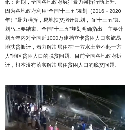
讯：
近期，全国各地政府疯狂暴力
强拆
行动上升。
因为
各地政府
利用“全国‘十三五’规划（2016－2020
年）”
暴力强拆
，易地扶贫搬迁规划，而
“十三五”规
划马上要结束
。
全国“十三五”规划明确指出：主要
计
划五年内对
全国
近1000万建档立卡贫困人口实施易
地扶贫搬迁，着力解决居住在“一方水土养不起一方
人”地区贫困人口的脱贫问题。目前
全国各地
政府
拆
迁
，
根本没有落实
解决居住贫困人口的脱贫问题。