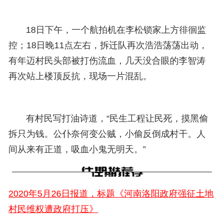
18日下午，一个航拍机在李松锁家上方徘徊监
控；18日晚11点左右，拆迁队再次浩浩荡荡出动，
有年迈村民头部被打伤流血，几天没合眼的李智涛
再次站上楼顶反抗，现场一片混乱。
有村民写打油诗道，“民生工程让民死，摸黑偷
拆只为钱。公仆奈何变公贼，小偷反倒成村干。人
间从来有正道，吸血小鬼无明天。”
2020年5月26日报道，标题《河南洛阳政府强征土地
村民维权遭政府打压》