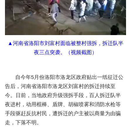
▲
河南省洛阳市刘富村面临被整村强拆，拆迁队半
夜三点突袭。（视频截图）
自今年5月份
洛阳市洛龙区政府
贴出一纸征迁公
告后，河南省洛阳市
洛龙区
刘富村的拆迁持续至
今。日前，当地政府升级强拆手段，百人拆迁队半
夜进村，动用棍棒、盾牌、胡椒喷雾和消防水枪等
手段驱赶反抗村民，遭拆迁的户主被以商量为由骗
走，下落不明。