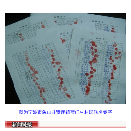
图为宁波市象山县贤庠镇蒲门村村民联名签字