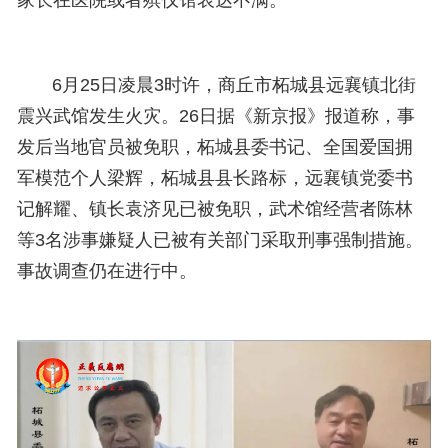
家长在医院或者殡仪馆表达不满。
6月25日凌晨3时许，商丘市柘城县远襄镇北街
震兴武馆发生火灾。26日据《新京报》报道称，事
发后当地官员被免职，柘城县委书记、全国爱国拥
军模范个人梁辉，
柘城县
县长路标，远襄镇党委书
记解耀、镇长袁济见已被免职，武术馆经营者陈林
等3名涉事嫌疑人已被有关部门采取刑事强制措施。
事故调查仍在进行中。