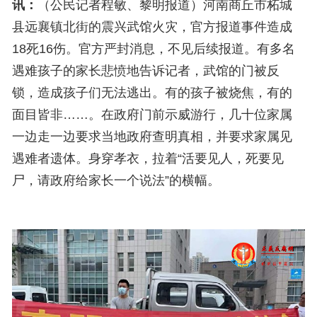
讯：
（
公民
记者程敏、黎明报道）
河南商丘市柘城
县远襄镇北街的震兴武馆火灾，官方报道事件造成
18死16伤。官方严封消息，不见后续报道。有多名
遇难孩子的家长悲愤地告诉记者，武馆的门被反
锁，造成孩子们无法逃出。有的孩子被烧焦，有的
面目皆非……。
在政府门前示威游行，
几十位家属
一边走一边要求当地政府查明真相，并要求家属见
遇难者遗体。身穿孝衣，拉着“活要见人，死要见
尸，请政府给家长一个说法”的横幅。