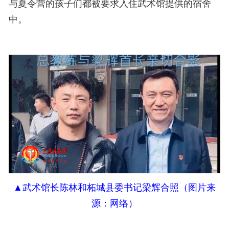
与夏令营的孩子们都被要求入住武术馆提供的宿舍
中。
▲
武术馆
长
陈林
和
柘城县委书记梁辉合照（图片来
源：网络）