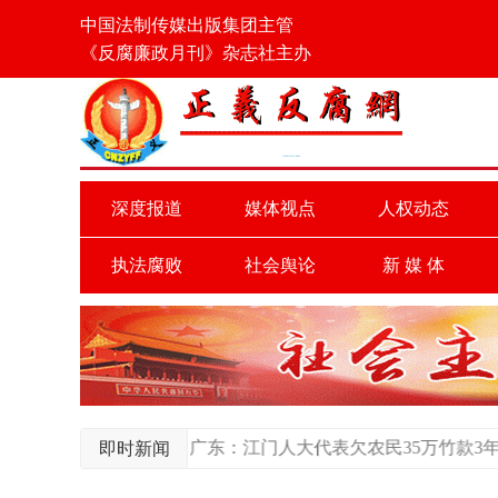
中国法制传媒出版集团主管
《反腐廉政月刊》杂志社主办
深度报道
媒体视点
人权动态
执法腐败
社会舆论
新 媒 体
）
广东：江门人大代表欠农民35万竹款3年未结清
贵州：中
即时新闻