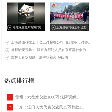
金丽温高速公路桥下违建私
姜书敏举报郑州中级法院原
人“天上人间”会所
院长于东辉索贿500万元财物
浙江永嘉政府雇用“黑
上海昌硕科技上千员工
帮”公开在国家信访局抓访
讨薪在公司门口维权，讨要
上海昌硕科技上千员工讨薪在公司门口维权，讨要求职补贴（返费），现场有人被警察打伤，十多人被抓走（一）
民，民众：国家信访局改“国
求职补贴（返费），现场有
首都治安视角：“驻京办截访人员在京扰乱社会治安”事件背后
家截访黑帮局”
人被警察打伤，十多人被抓
吉林长春双阳区一屠宰场着火 4死2伤
走（二）
热点排行榜
贵州：六盘水欠款1000万 法院调解...
1
广东：江门人大代表欠农民35万竹款3...
2