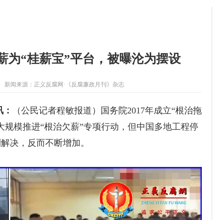
薪为“桂薪宝”平台，被曝沦为摆设
新闻来源：
正义反腐网·《反腐廉政月刊》杂志
讯：
（
公民
记者程敏报道
）
国务院2017年成立“根治拖
大规模推进“根治欠薪”专项行动，但中国多地工程停
到解决，反而不断增加。