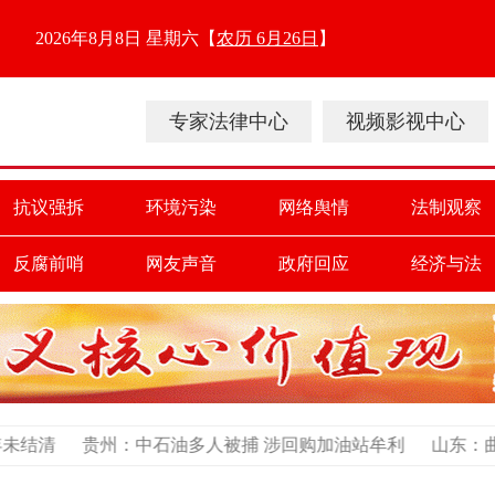
2026年8月8日 星期六
【
农历 6月26日
】
专家法律中心
视频影视中心
抗议强拆
环境污染
网络舆情
法制观察
反腐前哨
网友声音
政府回应
经济与法
石油多人被捕 涉回购加油站牟利
山东：曲阜村民因千万补偿