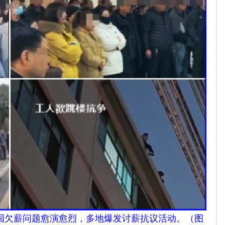
国欠薪问题愈演愈烈，多地爆发讨薪抗议活动。（图