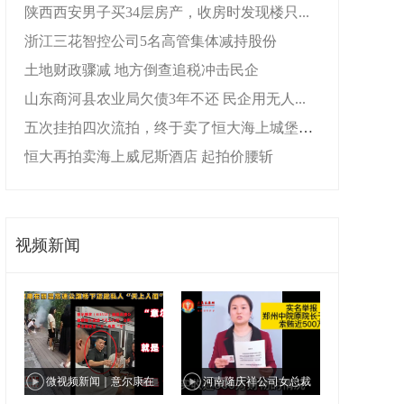
陕西西安男子买34层房产，收房时发现楼只...
浙江三花智控公司5名高管集体减持股份
土地财政骤减 地方倒查追税冲击民企
山东商河县农业局欠债3年不还 民企用无人...
五次挂拍四次流拍，终于卖了恒大海上城堡酒...
恒大再拍卖海上威尼斯酒店 起拍价腰斩
视频新闻
微视频新闻｜意尔康在
河南隆庆祥公司女总裁