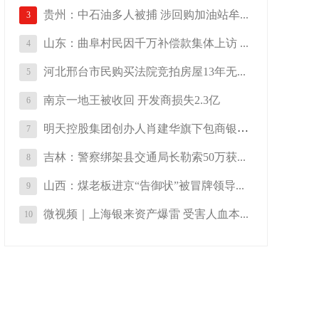
贵州：中石油多人被捕 涉回购加油站牟...
3
山东：曲阜村民因千万补偿款集体上访 ...
4
河北邢台市民购买法院竞拍房屋13年无...
5
南京一地王被收回 开发商损失2.3亿
6
明天控股集团创办人肖建华旗下包商银行...
7
吉林：警察绑架县交通局长勒索50万获...
8
山西：煤老板进京“告御状”被冒牌领导...
9
微视频｜上海银来资产爆雷 受害人血本...
10