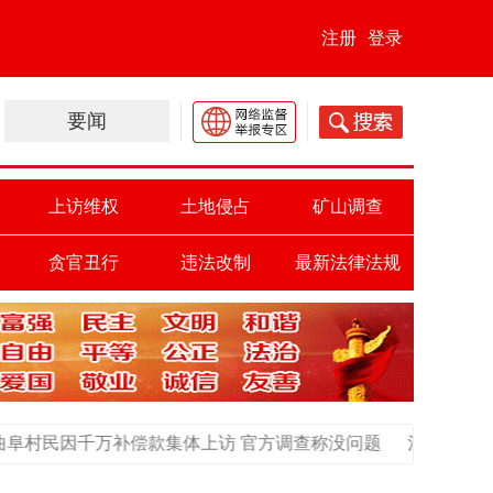
注册
登录
要闻
上访维权
土地侵占
矿山调查
贪官丑行
违法改制
最新法律法规
款集体上访 官方调查称没问题
河北邢台市民购买法院竞拍房屋